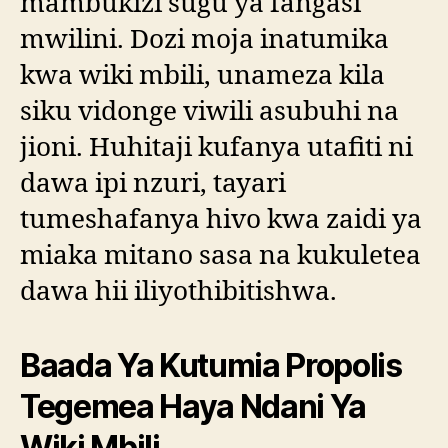
mambukizi sugu ya fangasi
mwilini. Dozi moja inatumika
kwa wiki mbili, unameza kila
siku vidonge viwili asubuhi na
jioni. Huhitaji kufanya utafiti ni
dawa ipi nzuri, tayari
tumeshafanya hivo kwa zaidi ya
miaka mitano sasa na kukuletea
dawa hii iliyothibitishwa.
Baada Ya Kutumia Propolis
Tegemea Haya Ndani Ya
Wiki Mbili