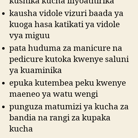
kushika kucha iliyoathirika
kausha vidole vizuri baada ya
kuoga hasa katikati ya vidole
vya miguu
pata huduma za manicure na
pedicure kutoka kwenye saluni
ya kuaminika
epuka kutembea peku kwenye
maeneo ya watu wengi
punguza matumizi ya kucha za
bandia na rangi za kupaka
kucha