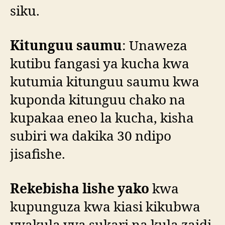
siku.
Kitunguu saumu
: Unaweza
kutibu fangasi ya kucha kwa
kutumia kitunguu saumu kwa
kuponda kitunguu chako na
kupakaa eneo la kucha, kisha
subiri wa dakika 30 ndipo
jisafishe.
Rekebisha lishe yako
kwa
kupunguza kwa kiasi kikubwa