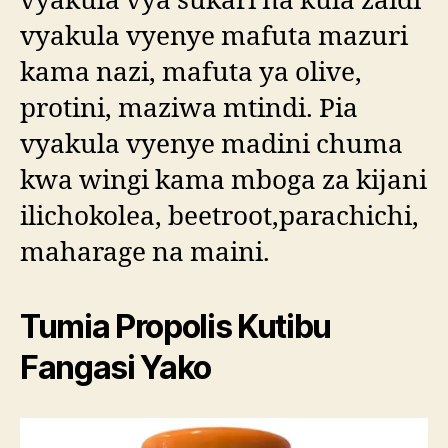
vyakula vya sukari na kula zaidi
vyakula vyenye mafuta mazuri
kama nazi, mafuta ya olive,
protini, maziwa mtindi. Pia
vyakula vyenye madini chuma
kwa wingi kama mboga za kijani
ilichokolea, beetroot,parachichi,
maharage na maini.
Tumia Propolis Kutibu
Fangasi Yako