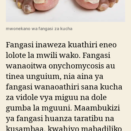
mwonekano wa fangasi za kucha
Fangasi inaweza kuathiri eneo
lolote la mwili wako. Fangasi
wanaoitwa onychomycosis au
tinea unguium, nia aina ya
fangasi wanaoathiri sana kucha
za vidole vya miguu na dole
gumba la mguuni. Maambukizi
ya fangasi huanza taratibu na
kusambaa, kwahivo mabadiliko