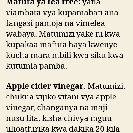
Mafuta ya tea tree:
yana
viambata vya kupamaban ana
fangasi pamoja na vimelea
wabaya. Matumizi yake ni kwa
kupakaa mafuta haya kwenye
kucha mara mbili kwa siku kwa
kutumia pamba.
Apple cider vinegar
. Matumizi:
chukua vijiko vitani vya apple
vinegar, changanya na maji
nusu lita, kisha chivya mguu
ulioathirika kwa dakika 20 kila