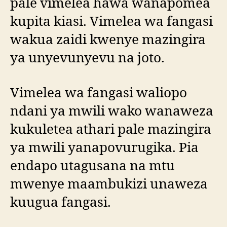
pale vimelea hawa wanapomea
kupita kiasi. Vimelea wa fangasi
wakua zaidi kwenye mazingira
ya unyevunyevu na joto.
Vimelea wa fangasi waliopo
ndani ya mwili wako wanaweza
kukuletea athari pale mazingira
ya mwili yanapovurugika. Pia
endapo utagusana na mtu
mwenye maambukizi unaweza
kuugua fangasi.