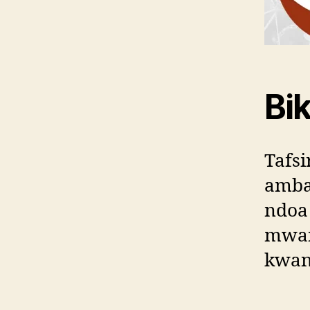
Bik
Tafsi
amba
ndoa
mwan
kwanz