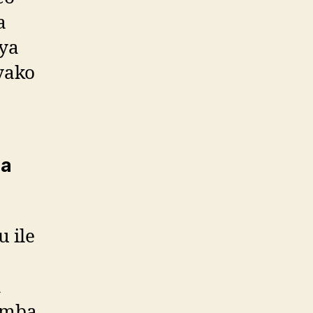
a
 ya
yako
za
 ile
a
imba