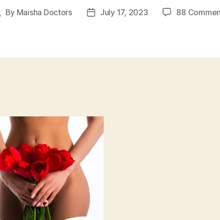
By
Maisha Doctors
July 17, 2023
88 Commen
ost
Post
uthor
date