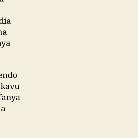
dia
na
nya
endo
mkavu
fanya
da