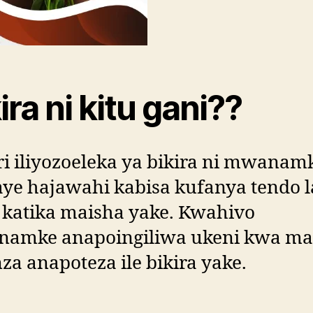
ira ni kitu gani??
ri iliyozoeleka ya bikira ni mwanam
ye hajawahi kabisa kufanya tendo l
 katika maisha yake. Kwahivo
amke anapoingiliwa ukeni kwa ma
a anapoteza ile bikira yake.