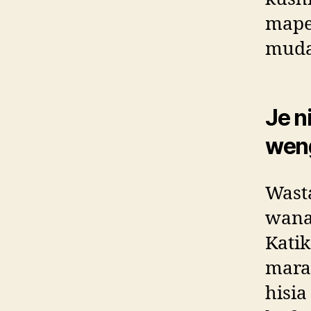
mape
muda
Je n
weng
Wast
wanaw
Kati
mara 
hisia