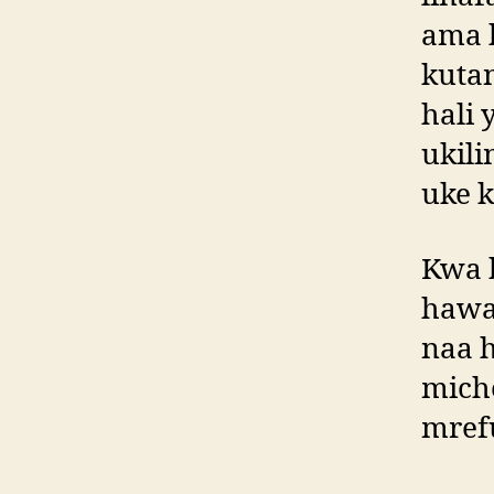
ama 
kuta
hali
ukil
uke k
Kwa 
hawa
naa 
mich
mref