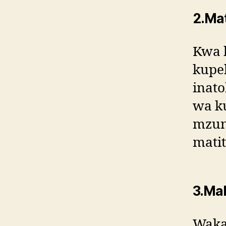
2.Mat
Kwa 
kupel
inat
wa k
mzun
matit
3.Mab
Waka