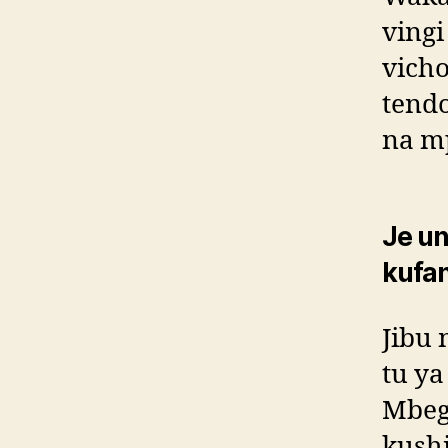
ving
vicho
tend
na m
Je u
kufa
Jibu 
tu y
Mbeg
kush