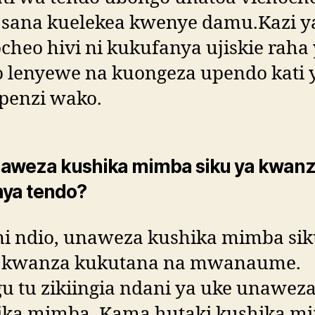
i sana kuelekea kwenye damu.Kazi y
cheo hivi ni kukufanya ujiskie raha
o lenyewe na kuongeza upendo kati 
penzi wako.
naweza kushika mimba siku ya kwan
nya tendo?
ni ndio, unaweza kushika mimba siku
a kwanza kukutana na mwanaume.
u tu zikiingia ndani ya uke unawez
ika mimba. Kama hutaki kushika m