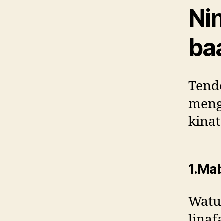
Nin
ba
Tend
mengi
kina
1.Mab
Watu
lina