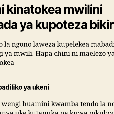
i kinatokea mwilini
ada ya kupoteza biki
o la ngono laweza kupelekea mabadi
 ya mwili. Hapa chini ni maelezo y
tokea
adiliko ya ukeni
 wengi huamini kwamba tendo la n
fanya uke kutanuka na kuwa mkubw