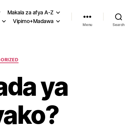
Makala za afya A-Z
Vipimo+Madawa
Menu
Search
ORIZED
ada ya
yako?