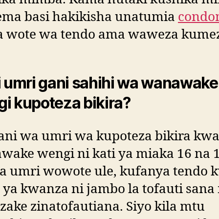
ma basi hakikisha unatumia
cond
 wote wa tendo ama waweza kume
i umri gani sahihi wa wanawake
i kupoteza bikira?
ani wa umri wa kupoteza bikira kw
ake wengi ni kati ya miaka 16 na 1
ka umri wowote ule, kufanya tendo 
ya kwanza ni jambo la tofauti sana
 zake zinatofautiana. Siyo kila mtu