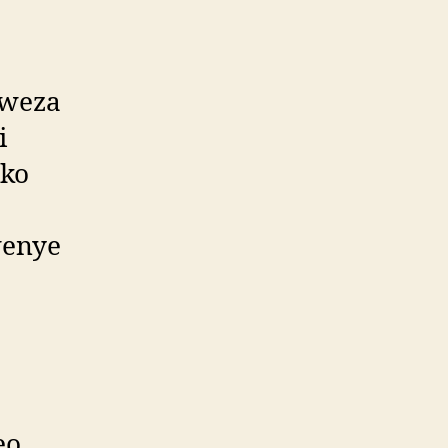
aweza
i
mko
wenye
eo