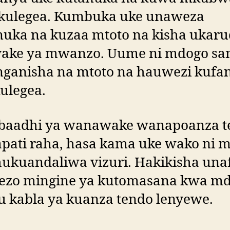
kulegea. Kumbuka uke unaweza
nuka na kuzaa mtoto na kisha ukaru
 yake ya mwanzo. Uume ni mdogo sa
inganisha na mtoto na hauwezi kufa
ulegea.
baadhi ya wanawake wanapoanza t
pati raha, hasa kama uke wako ni 
hukuandaliwa vizuri. Hakikisha una
ezo mingine ya kutomasana kwa m
u kabla ya kuanza tendo lenyewe.