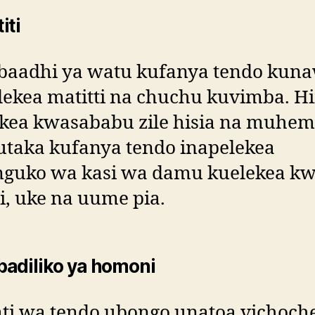
iti
baadhi ya watu kufanya tendo kun
ekea matitti na chuchu kuvimba. Hi
okea kwasababu zile hisia na muhe
utaka kufanya tendo inapelekea
guko wa kasi wa damu kuelekea k
i, uke na uume pia.
adiliko ya homoni
ti wa tendo ubongo unatoa vichoch