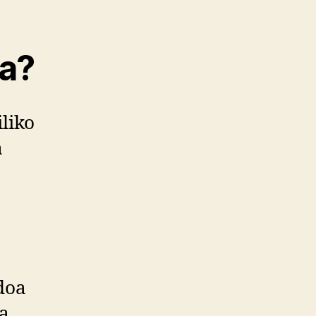
ra?
liko
a
doa
a