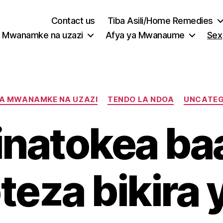
Contact us
Tiba Asili/Home Remedies
Mwanamke na uzazi
Afya ya Mwanaume
Sex
Categories
YA MWANAMKE NA UZAZI
TENDO LA NDOA
UNCATEG
kinatokea ba
teza bikira 