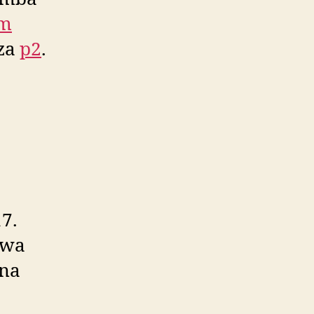
om
za
p2
.
a
7.
kwa
 na