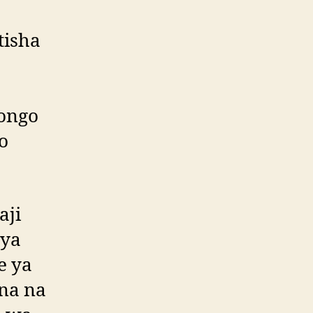
tisha
bongo
o
aji
 ya
e ya
ena na