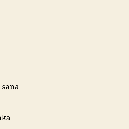
a sana
aka