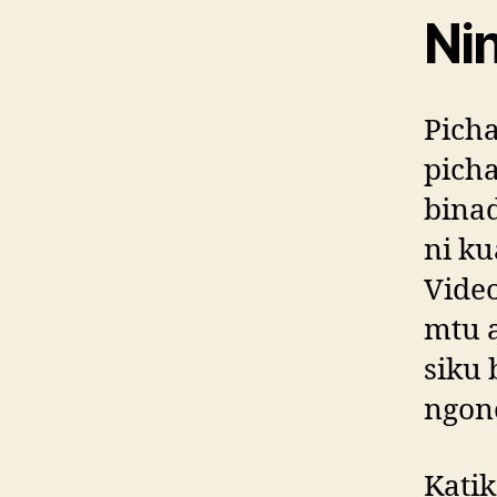
Ni
Picha
pich
binad
ni ku
Video
mtu 
siku 
ngon
Katik