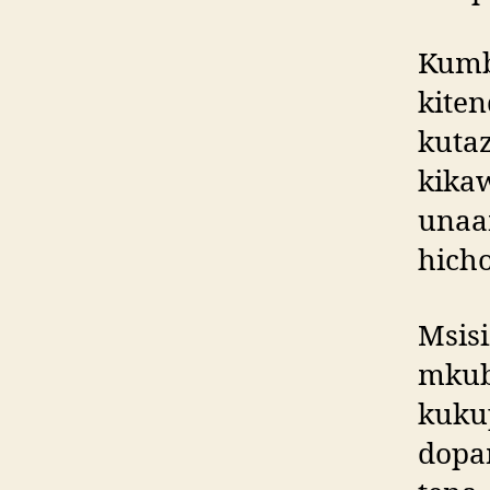
Kumb
kite
kutaz
kikaw
unaam
hicho
Msis
mkub
kuku
dopam