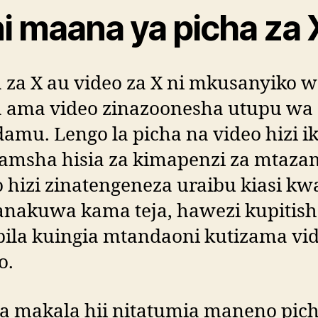
ni maana ya picha za 
 za X au video za X ni mkusanyiko 
a ama video zinazoonesha utupu wa
amu. Lengo la picha na video hizi i
amsha hisia za kimapenzi za mtazam
 hizi zinatengeneza uraibu kiasi k
anakuwa kama teja, hawezi kupitis
bila kuingia mtandaoni kutizama vi
o.
a makala hii nitatumia maneno pich