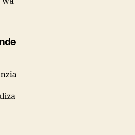
a wa
ende
anzia
uliza