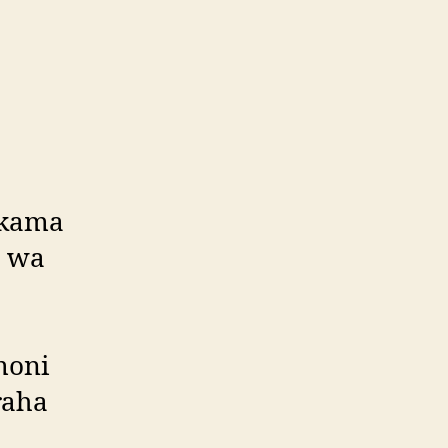
 kama
e wa
moni
raha