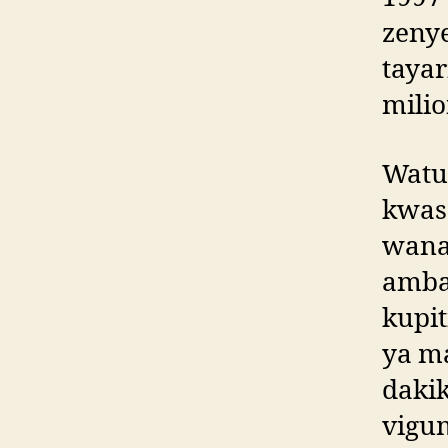
zeny
tayar
milio
Watu
kwas
wana
amba
kupit
ya m
dakik
vigu