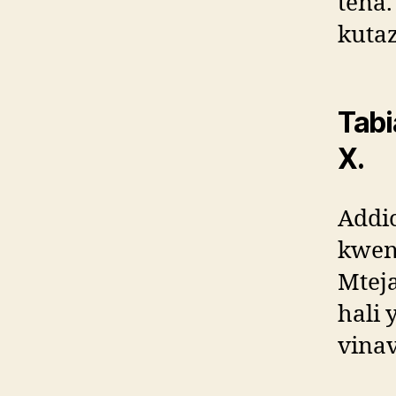
tena
kutaz
Tabi
X.
Addi
kweny
Mteja
hali 
vina