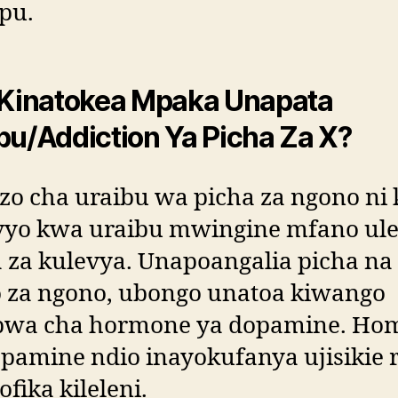
pu.
 Kinatokea Mpaka Unapata
bu/Addiction Ya Picha Za X?
zo cha uraibu wa picha za ngono ni
livyo kwa uraibu mwingine mfano ul
 za kulevya. Unapoangalia picha na
o za ngono, ubongo unatoa kiwango
bwa cha hormone ya dopamine. Ho
pamine ndio inayokufanya ujisikie 
fika kileleni.