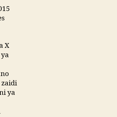
015
es
a X
 ya
ano
zaidi
ni ya
a