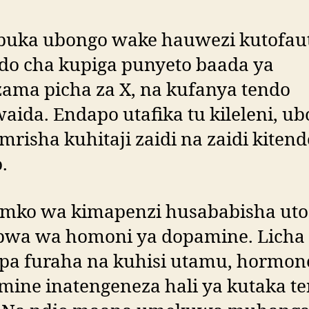
uka ubongo wake hauwezi kutofau
ndo cha kupiga punyeto baada ya
ama picha za X, na kufanya tendo
aida. Endapo utafika tu kileleni, u
risha kuhitaji zaidi na zaidi kitend
.
imko wa kimapenzi husababisha uto
wa wa homoni ya dopamine. Licha
pa furaha na kuhisi utamu, hormon
ine inatengeneza hali ya kutaka t