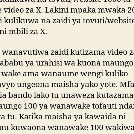
e video za X. Lakini mpaka mwaka 2
i kulikuwa na zaidi ya tovuti/websit
ni mbili za X.
 wanavutiwa zaidi kutizama video z
ababu ya urahisi wa kuona maungo
wake ama wanaume wengi kuliko
vyo ungeona maisha yako yote. Mf
ia bando lako tu unaweza kutazama 
aungo 100 ya wanawake tofauti nda
a tu. Katika maisha ya kawaida ni
mu kuwaona wanawake 100 wakiw