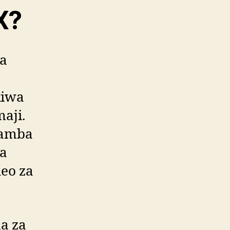
X?
wa
kiwa
aji.
wamba
ha
deo za
a za