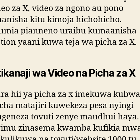
deo za X, video za ngono au pono
anisha kitu kimoja hichohicho.
tumia pianneno uraibu kumaanisha
tion yaani kuwa teja wa picha za X.
ikanaji wa Video na Picha za X
ra hii ya picha za x imekuwa kubw
 cha matajiri kuwekeza pesa nyingi
ngeneza tovuti zenye maudhui haya.
imu zinasema kwamba kufikia mw
kulikuwa na tovuti/website 1000 tu