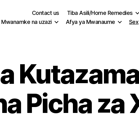
Contact us
Tiba Asili/Home Remedies
Mwanamke na uzazi
Afya ya Mwanaume
Sex
a Kutazama
na Picha za 