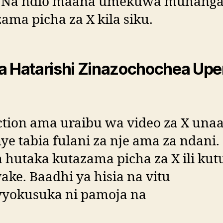
. Na ndio maana umekuwa muhang
ama picha za X kila siku.
a Hatarishi Zinazochochea Up
ction ama uraibu wa video za X una
e tabia fulani za nje ama za ndani.
 hutaka kutazama picha za X ili kut
yake. Baadhi ya hisia na vitu
vyokusuka ni pamoja na