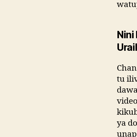
watu
Nini
Urai
Chan
tu i
dawa
vide
kiku
ya do
unapo