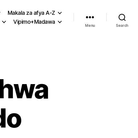
Makala za afya A-Z
Vipimo+Madawa
Menu
Search
chwa
do