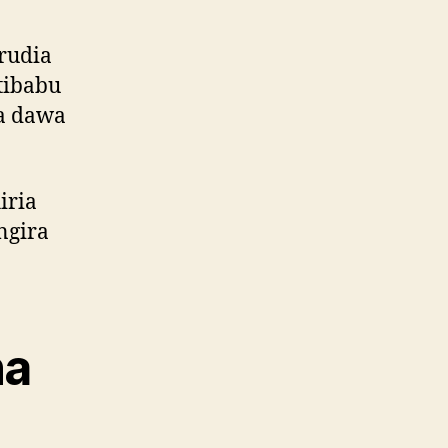
rudia
tibabu
a dawa
iria
ngira
na