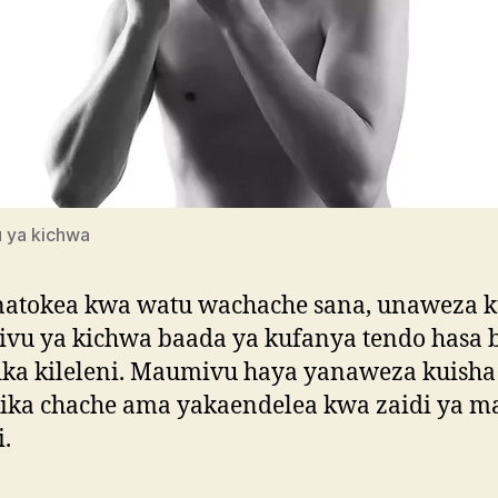
 ya kichwa
natokea kwa watu wachache sana, unaweza 
vu ya kichwa baada ya kufanya tendo hasa 
ika kileleni. Maumivu haya yanaweza kuisha
ika chache ama yakaendelea kwa zaidi ya m
.