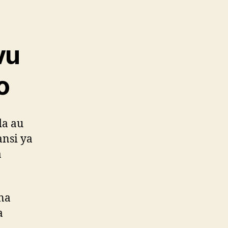
vu
o
da au
ansi ya
a
na
a