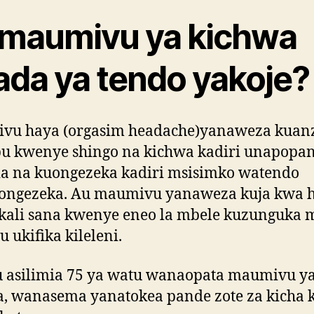
 maumivu ya kichwa
ada ya tendo yakoje?
vu haya (orgasim headache)yanaweza kuan
bu kwenye shingo na kichwa kadiri unapop
ia na kuongezeka kadiri msisimko watendo
ongezeka. Au maumivu yanaweza kuja kwa 
kali sana kwenye eneo la mbele kuzunguka 
u ukifika kileleni.
u asilimia 75 ya watu wanaopata maumivu y
, wanasema yanatokea pande zote za kicha k