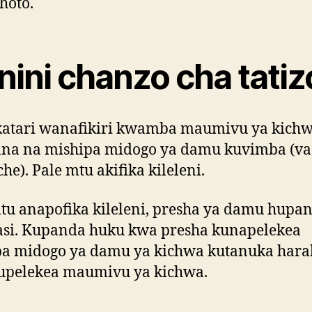
hoto.
nini chanzo cha tatiz
atari wanafikiri kwamba maumivu ya kichw
ana na mishipa midogo ya damu kuvimba (va
he). Pale mtu akifika kileleni.
tu anapofika kileleni, presha ya damu hupa
asi. Kupanda huku kwa presha kunapelekea
pa midogo ya damu ya kichwa kutanuka hara
kupelekea maumivu ya kichwa.