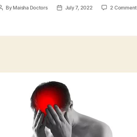
By
Maisha Doctors
July 7, 2022
2 Comment
Post
Post
author
date