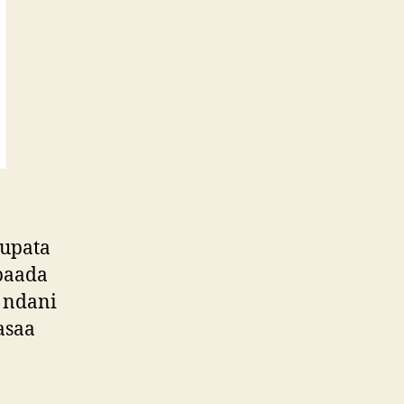
kupata
baada
 ndani
asaa