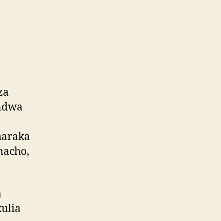
za
andwa
haraka
macho,
a
ulia