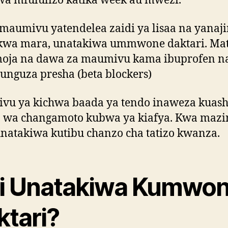
a mfululizo katika week au mwezi.
aumivu yatendelea zaidi ya lisaa na yanaji
kwa mara, unatakiwa ummwone daktari. Ma
moja na dawa za maumivu kama ibuprofen n
unguza presha (beta blockers)
vu ya kichwa baada ya tendo inaweza kuash
 wa changamoto kubwa ya kiafya. Kwa mazi
natakiwa kutibu chanzo cha tatizo kwanza.
ni Unatakiwa Kumwo
ktari?