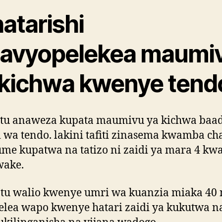
atarishi
navyopelekea maumi
 kichwa kwenye tend
mtu anaweza kupata maumivu ya kichwa baa
 wa tendo. lakini tafiti zinasema kwamba ch
e kupatwa na tatizo ni zaidi ya mara 4 kw
ake.
tu walio kwenye umri wa kuanzia miaka 40 
lea wapo kwenye hatari zaidi ya kukutwa n