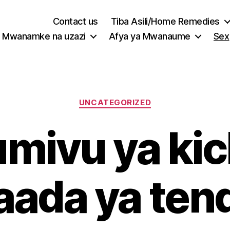
Contact us
Tiba Asili/Home Remedies
Mwanamke na uzazi
Afya ya Mwanaume
Sex
Categories
UNCATEGORIZED
mivu ya ki
aada ya ten