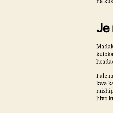
na kus
Je 
Madak
kutok
headac
Pale m
kwa k
mishi
hivo 