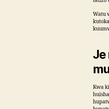
tatizo
Watu 
kutok
kuumw
Je
mu
Kwa k
huisha
hupat