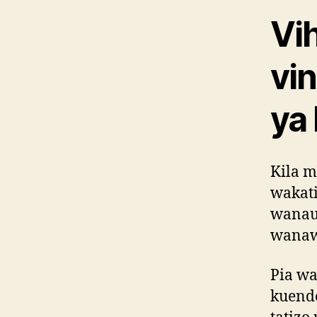
Vih
vi
ya
Kila 
wakati
wanaum
wanaw
Pia wa
kuende