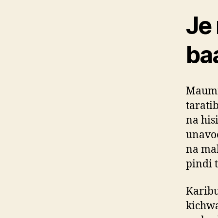
Je
ba
Maumi
tarati
na his
unavo
na ma
pindi t
Karib
kichwa