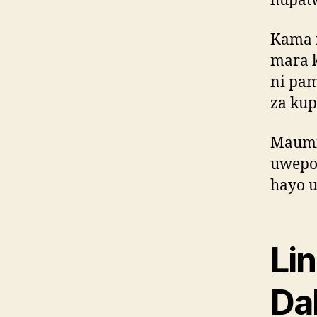
hupatw
Kama m
mara 
ni pa
za kup
Maumi
uwepo
hayo u
Li
Da