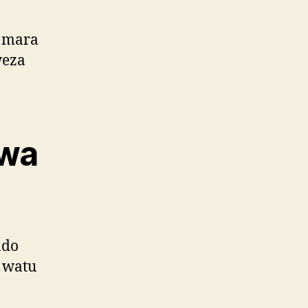
 mara
weza
kwa
ndo
 watu