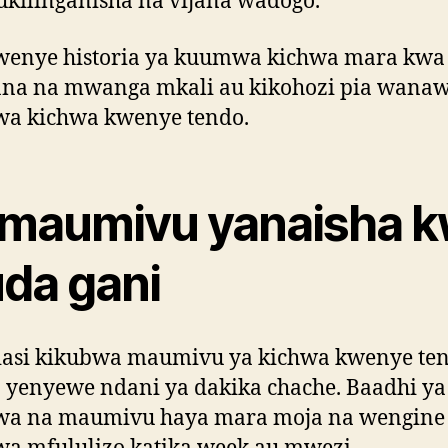
 ukilinganisha na vijana wadogo.
wenye historia ya kuumwa kichwa mara kwa
ana na mwanga mkali au kikohozi pia wana
a kichwa kwenye tendo.
 maumivu yanaisha 
da gani
iasi kikubwa maumivu ya kichwa kwenye te
 yenyewe ndani ya dakika chache. Baadhi ya
wa na maumivu haya mara moja na wengine