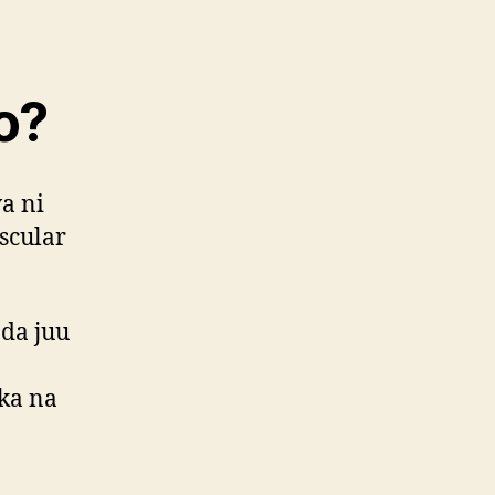
o?
a ni
scular
nda juu
ka na