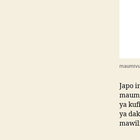
maumivu
Japo i
maumi
ya kuf
ya dak
mawili