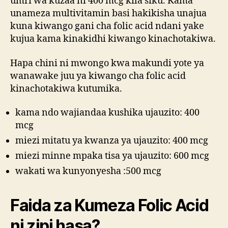
umri wa kuzaa ni 400 mcg kila siku. Kama
unameza multivitamin basi hakikisha unajua
kuna kiwango gani cha folic acid ndani yake
kujua kama kinakidhi kiwango kinachotakiwa.
Hapa chini ni mwongo kwa makundi yote ya
wanawake juu ya kiwango cha folic acid
kinachotakiwa kutumika.
kama ndo wajiandaa kushika ujauzito: 400
mcg
miezi mitatu ya kwanza ya ujauzito: 400 mcg
miezi minne mpaka tisa ya ujauzito: 600 mcg
wakati wa kunyonyesha :500 mcg
Faida za Kumeza Folic Acid
ni zipi hasa?