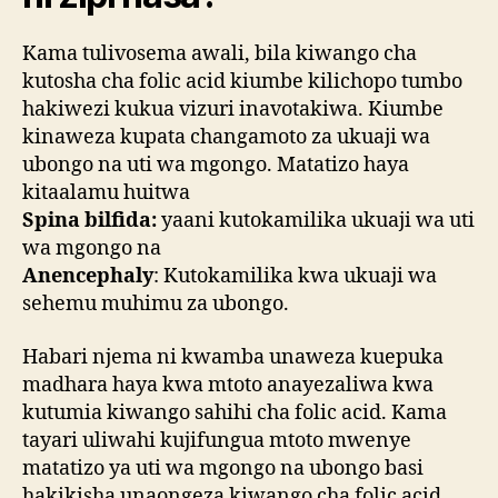
Kama tulivosema awali, bila kiwango cha
kutosha cha folic acid kiumbe kilichopo tumbo
hakiwezi kukua vizuri inavotakiwa. Kiumbe
kinaweza kupata changamoto za ukuaji wa
ubongo na uti wa mgongo. Matatizo haya
kitaalamu huitwa
Spina bilfida:
yaani kutokamilika ukuaji wa uti
wa mgongo na
Anencephaly
: Kutokamilika kwa ukuaji wa
sehemu muhimu za ubongo.
Habari njema ni kwamba unaweza kuepuka
madhara haya kwa mtoto anayezaliwa kwa
kutumia kiwango sahihi cha folic acid. Kama
tayari uliwahi kujifungua mtoto mwenye
matatizo ya uti wa mgongo na ubongo basi
hakikisha unaongeza kiwango cha folic acid