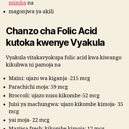
mimba
na
magonjwa ya akili
Chanzo cha Folic Acid
kutoka kwenye Vyakula
Vyakula vitakavyokupa folic acid kwa kiwango
kikubwa ni pamoja na
Maini: ujazo wa kiganja -215 mcg
Parachichi moja: 59 mcg
Broccoli: ujazo nusu kikombe-52 mcg
Juisi ya machungwa: ujazo kikombe kimoja- 35
mcg
yai moja- 22 mcg
Maziwa fresh: kikombe kimoja: 12 mcg