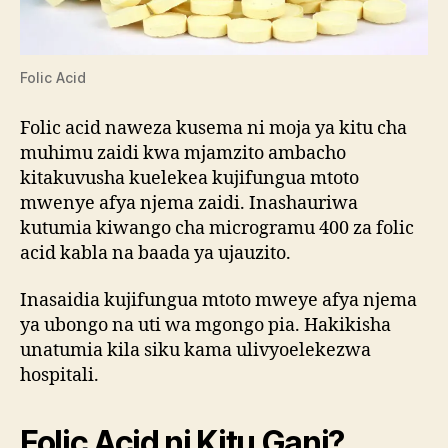
Folic Acid
Folic acid naweza kusema ni moja ya kitu cha
muhimu zaidi kwa mjamzito ambacho
kitakuvusha kuelekea kujifungua mtoto
mwenye afya njema zaidi. Inashauriwa
kutumia kiwango cha microgramu 400 za folic
acid kabla na baada ya ujauzito.
Inasaidia kujifungua mtoto mweye afya njema
ya ubongo na uti wa mgongo pia. Hakikisha
unatumia kila siku kama ulivyoelekezwa
hospitali.
Folic Acid ni Kitu Gani?