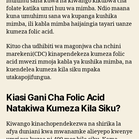
muhimu sana kuwa na kiwango kikubwa cha
folate katika umri huu wa mimba. Ndio maana
kuna umuhimu sana wa kupanga kushika
mimba, ili kabla mimba haijaingia tayari uanze
kumeza folic acid.
Kituo cha udhibiti wa magonjwa cha nchini
marekeni(CDC) kinapendekeza kumeza folic
acid mwezi mmoja kabla ya kushika mimba, na
kuendelea kumeza kila siku mpaka
utakapojifungua.
Kiasi Gani Cha Folic Acid
Natakiwa Kumeza Kila Siku?
Kiwango kinachopendekezwa na shirika la
afya duniani kwa mwanamke alieyepo kwenye