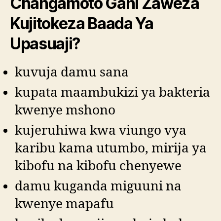
Changamoto Gani Zaweza
Kujitokeza Baada Ya
Upasuaji?
kuvuja damu sana
kupata maambukizi ya bakteria
kwenye mshono
kujeruhiwa kwa viungo vya
karibu kama utumbo, mirija ya
kibofu na kibofu chenyewe
damu kuganda miguuni na
kwenye mapafu