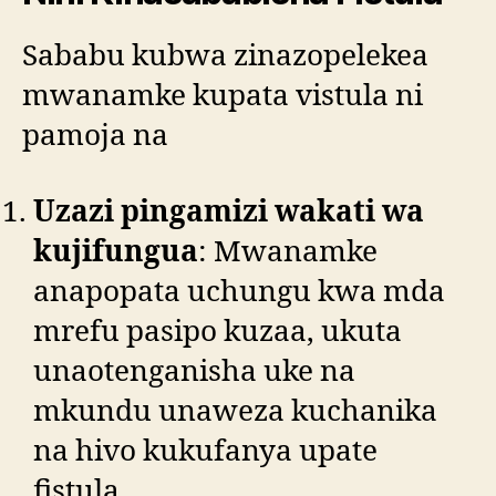
Sababu kubwa zinazopelekea
mwanamke kupata vistula ni
pamoja na
Uzazi pingamizi wakati wa
kujifungua
: Mwanamke
anapopata uchungu kwa mda
mrefu pasipo kuzaa, ukuta
unaotenganisha uke na
mkundu unaweza kuchanika
na hivo kukufanya upate
fistula.