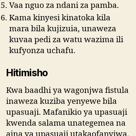
Vaa nguo za ndani za pamba.
Kama kinyesi kinatoka kila
mara bila kujizuia, unaweza
kuvaa pedi za watu wazima ili
kufyonza uchafu.
Hitimisho
Kwa baadhi ya wagonjwa fistula
inaweza kuziba yenyewe bila
upasuaji. Mafanikio ya upasuaji
kwenda salama unategemea na
aina ya upasuaji utakaofanyiwa.