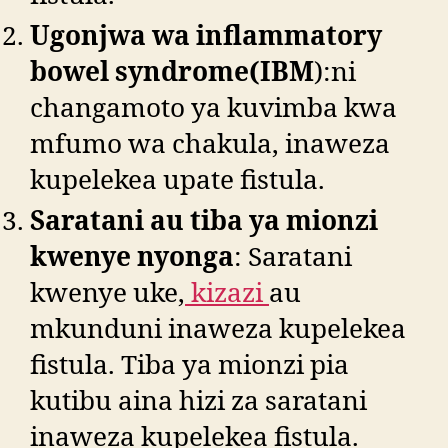
Ugonjwa wa inflammatory
bowel syndrome(IBM
):ni
changamoto ya kuvimba kwa
mfumo wa chakula, inaweza
kupelekea upate fistula.
Saratani au tiba ya mionzi
kwenye nyonga
: Saratani
kwenye uke,
kizazi
au
mkunduni inaweza kupelekea
fistula. Tiba ya mionzi pia
kutibu aina hizi za saratani
inaweza kupelekea fistula.