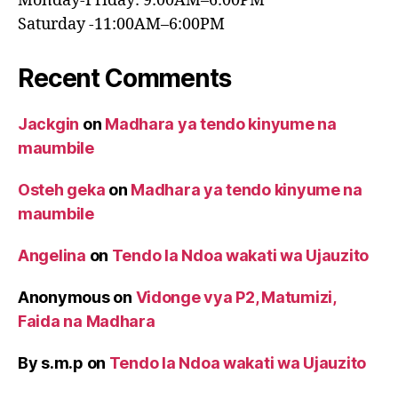
Monday-Friday: 9:00AM–6:00PM
Saturday -11:00AM–6:00PM
Recent Comments
Jackgin
on
Madhara ya tendo kinyume na
maumbile
Osteh geka
on
Madhara ya tendo kinyume na
maumbile
Angelina
on
Tendo la Ndoa wakati wa Ujauzito
Anonymous
on
Vidonge vya P2, Matumizi,
Faida na Madhara
By s.m.p
on
Tendo la Ndoa wakati wa Ujauzito