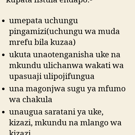
umepata uchungu
pingamizi(uchungu wa muda
mrefu bila kuzaa)
ukuta unaotenganisha uke na
mkundu ulichanwa wakati wa
upasuaji ulipojifungua
una magonjwa sugu ya mfumo
wa chakula
unaugua saratani ya uke,
kizazi, mkundu na mlango wa
kizazi