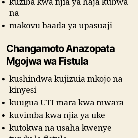
kuziba kwa njia ya haja kubwa
na
makovu baada ya upasuaji
Changamoto Anazopata
Mgojwa wa Fistula
kushindwa kujizuia mkojo na
kinyesi
kuugua UTI mara kwa mwara
kuvimba kwa njia ya uke
kutokwa na usaha kwenye