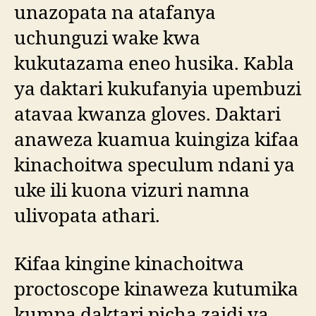
unazopata na atafanya
uchunguzi wake kwa
kukutazama eneo husika. Kabla
ya daktari kukufanyia upembuzi
atavaa kwanza gloves. Daktari
anaweza kuamua kuingiza kifaa
kinachoitwa speculum ndani ya
uke ili kuona vizuri namna
ulivopata athari.
Kifaa kingine kinachoitwa
proctoscope kinaweza kutumika
kumpa daktari picha zaidi ya