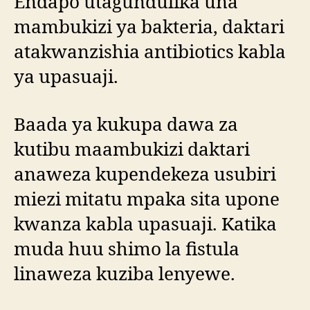
Endapo utagundulika una
mambukizi ya bakteria, daktari
atakwanzishia antibiotics kabla
ya upasuaji.
Baada ya kukupa dawa za
kutibu maambukizi daktari
anaweza kupendekeza usubiri
miezi mitatu mpaka sita upone
kwanza kabla upasuaji. Katika
muda huu shimo la fistula
linaweza kuziba lenyewe.