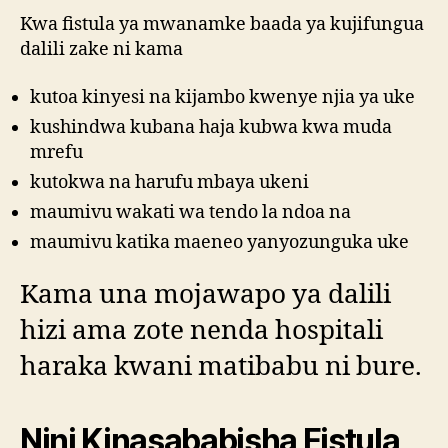
Kwa fistula ya mwanamke baada ya kujifungua
dalili zake ni kama
kutoa kinyesi na kijambo kwenye njia ya uke
kushindwa kubana haja kubwa kwa muda
mrefu
kutokwa na harufu mbaya ukeni
maumivu wakati wa tendo la ndoa na
maumivu katika maeneo yanyozunguka uke
Kama una mojawapo ya dalili
hizi ama zote nenda hospitali
haraka kwani matibabu ni bure.
Nini Kinasababisha Fistula