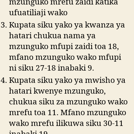
mzunguko mrefu zaidi katika
ufuatiliaji wako
Kupata siku yako ya kwanza ya
hatari chukua nama ya
mzunguko mfupi zaidi toa 18,
mfano mzunguko wako mfupi
ni siku 27-18 inabaki 9.
Kupata siku yako ya mwisho ya
hatari kwenye mzunguko,
chukua siku za mzunguko wako
mrefu toa 11. Mfano mzunguko
wako mrefu ilikuwa siku 30-11