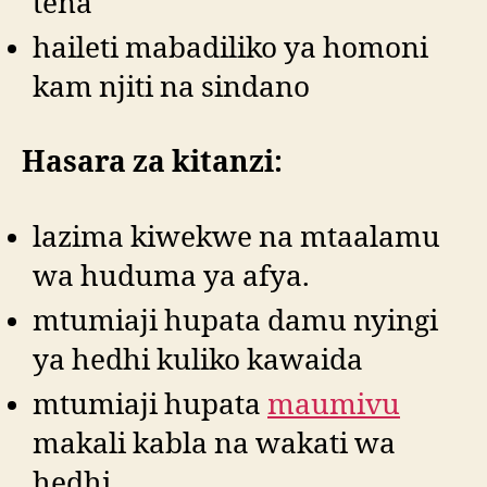
tena
haileti mabadiliko ya homoni
kam njiti na sindano
Hasara za kitanzi:
lazima kiwekwe na mtaalamu
wa huduma ya afya.
mtumiaji hupata damu nyingi
ya hedhi kuliko kawaida
mtumiaji hupata
maumivu
makali kabla na wakati wa
hedhi