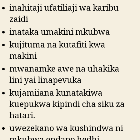
inahitaji ufatiliaji wa karibu
zaidi
inataka umakini mkubwa
kujituma na kutafiti kwa
makini
mwanamke awe na uhakika
lini yai linapevuka
kujamiiana kunatakiwa
kuepukwa kipindi cha siku za
hatari.
uwezekano wa kushindwa ni
mkubwa endapo hedhi