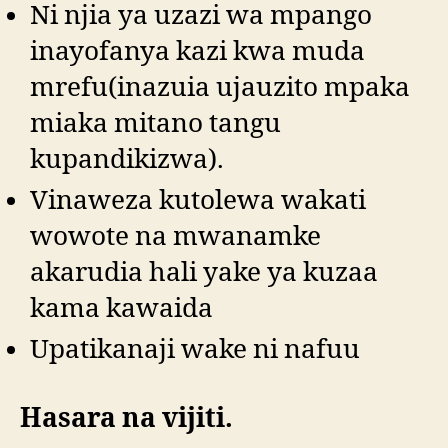
Ni njia ya uzazi wa mpango
inayofanya kazi kwa muda
mrefu(inazuia ujauzito mpaka
miaka mitano tangu
kupandikizwa).
Vinaweza kutolewa wakati
wowote na mwanamke
akarudia hali yake ya kuzaa
kama kawaida
Upatikanaji wake ni nafuu
Hasara na vijiti.