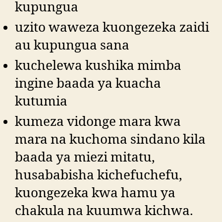
kupungua
uzito waweza kuongezeka zaidi
au kupungua sana
kuchelewa kushika mimba
ingine baada ya kuacha
kutumia
kumeza vidonge mara kwa
mara na kuchoma sindano kila
baada ya miezi mitatu,
husababisha kichefuchefu,
kuongezeka kwa hamu ya
chakula na kuumwa kichwa.