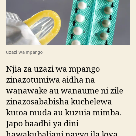
uzazi wa mpango
Njia za uzazi wa mpango
zinazotumiwa aidha na
wanawake au wanaume ni zile
zinazosababisha kuchelewa
kutoa muda au kuzuia mimba.
Japo baadhi ya dini
hawakubaliani navyo ila kwa