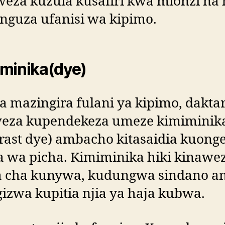
eza kuzuia kusafiri kwa mionzi na 
nguza ufanisi wa kipimo.
minika(dye)
a mazingira fulani ya kipimo, daktar
eza kupendekeza umeze kimiminik
rast dye) ambacho kitasaidia kuong
a wa picha. Kimiminika hiki kinawe
 cha kunywa, kudungwa sindano a
izwa kupitia njia ya haja kubwa.