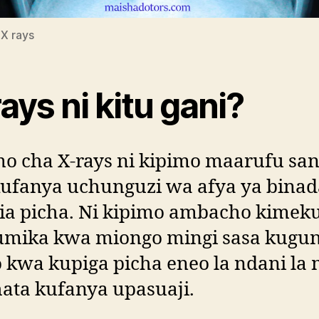
 X rays
ays ni kitu gani?
mo cha X-rays ni kipimo maarufu sa
kufanya uchunguzi wa afya ya bina
tia picha. Ni kipimo ambacho kime
tumika kwa miongo mingi sasa kugu
o kwa kupiga picha eneo la ndani la 
hata kufanya upasuaji.