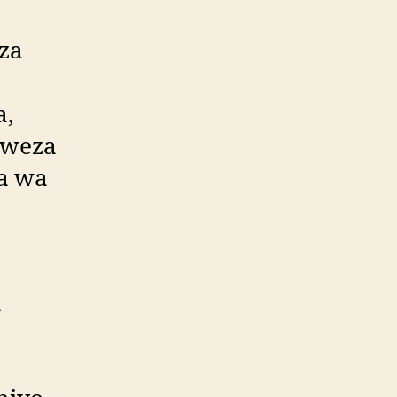
za
a,
aweza
ra wa
a