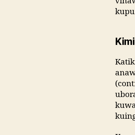
vinaw
kupu
Kimi
Katik
anaw
(cont
ubor
kuwa
kuing