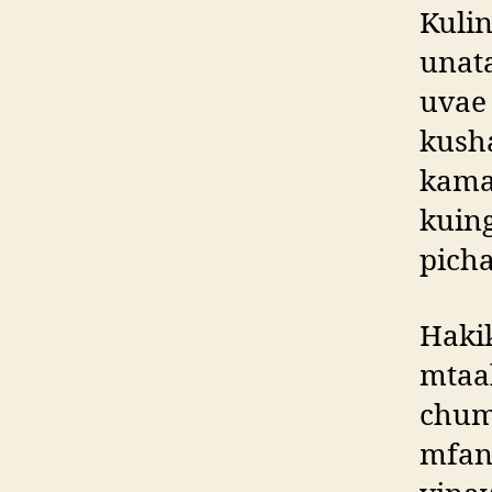
Kuli
unat
uvae 
kush
kama 
kuin
picha
Haki
mtaa
chum
mfano