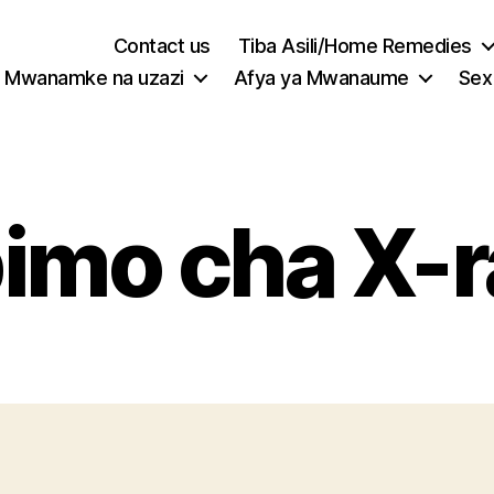
Contact us
Tiba Asili/Home Remedies
Mwanamke na uzazi
Afya ya Mwanaume
Sex
imo cha X-