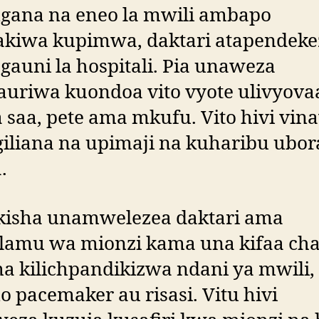
ngana na eneo la mwili ambapo
akiwa kupimwa, daktari atapendeke
gauni la hospitali. Pia unaweza
auriwa kuondoa vito vyote ulivyova
saa, pete ama mkufu. Vito hivi vin
giliana na upimaji na kuharibu ubo
.
kisha unamwelezea daktari ama
lamu wa mionzi kama una kifaa ch
a kilichpandikizwa ndani ya mwili,
 pacemaker au risasi. Vitu hivi