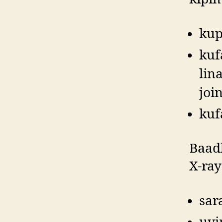
kup
kuf
lin
joi
kuf
Baad
X-ray
sar