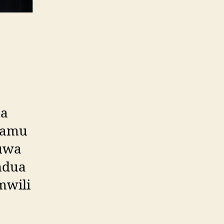
na
damu
kuwa
ndua
mwili