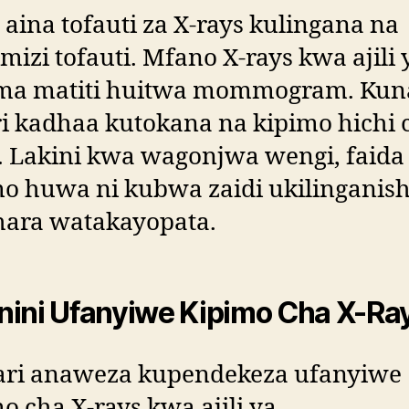
aina tofauti za X-rays kulingana na
izi tofauti. Mfano X-rays kwa ajili 
ma matiti huitwa mommogram. Kun
i kadhaa kutokana na kipimo hichi 
. Lakini kwa wagonjwa wengi, faida
mo huwa ni kubwa zaidi ukilinganis
ara watakayopata.
ini Ufanyiwe Kipimo Cha X-Ra
ari anaweza kupendekeza ufanyiwe
o cha X-rays kwa ajili ya