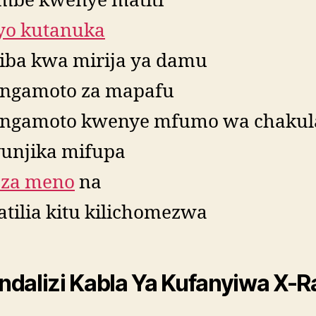
mbe kwenye matiti
o kutanuka
iba kwa mirija ya damu
ngamoto za mapafu
ngamoto kwenye mfumo wa chakul
unjika mifupa
za meno
na
atilia kitu kilichomezwa
dalizi Kabla Ya Kufanyiwa X-R