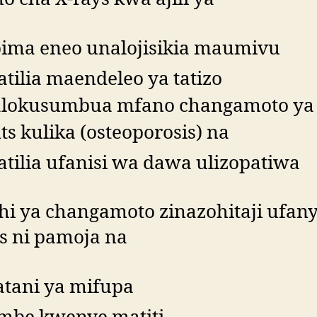
ima eneo unalojisikia maumivu
atilia maendeleo ya tatizo
alokusumbua mfano changamoto ya
nts kulika (osteoporosis) na
atilia ufanisi wa dawa ulizopatiwa
hi ya changamoto zinazohitaji ufan
s ni pamoja na
atani ya mifupa