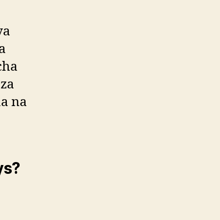
ya
a
cha
 za
ha na
ys?