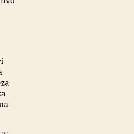
hivo
i
a
eza
za
ma