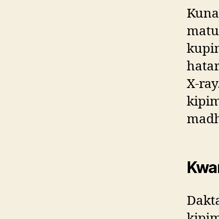
Kuna 
matum
kupi
hatar
X-ray
kipi
madh
Kwan
Dakt
kipim