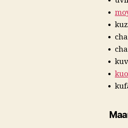
uvi
moy
kuz
cha
cha
kuv
kuo
kuf
Maan