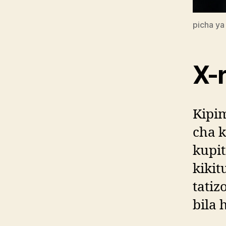
picha ya
X-r
Kipi
cha 
kupi
kiki
tatiz
bila 