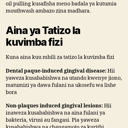
oil pulling kusafisha meno badala ya kutumia
mouthwash ambazo zina madhara.
Aina ya Tatizo la
kuvimba fizi
Kuna aina kuu mbili za tatizo la kuvimba fizi
Dental paque-induced gingival disease:
Hii
yaweza kusababishwa na utando kwenye jiono,
matumizi ya dawa fulani na ukosefu wa lishe
bora
Non-plaques induced gingival lesions:
Hii
inaweza kusababishwa na aina fulani ya
bakteria, virusi au fangasi. Pia yaweza
kusababishwa na changamoto za kurithi,