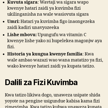
Kuvuta sigara
: Wavtaji wa sigara wapo
kwenye hatari zaidi ya kuvimba fizi
ukilinganisha na wale wasiovuta sigara
Umri:
Hatari ya kuvimba figo inaongezeka
zaidi kadiri unavyozeeka
Lishe mbovu:
Upungufu wa vitamin C
kwenye lishe yako ni hupelekea magonjw aya
fizi.
Historia ya kuugua kwenye familia
: Kwa
wale ambao wazazi wao wana matatizo ya fizi,
wako kwenye hatari zaidi ya kupata tatizo.
Dalili za Fizi Kuvimba
Kwa tatizo likiwa dogo, unaweza usipate shida
yoyote na pengine usigundue kabisa kama fizi
zimevimba. Kwa tatizo kubwa unaweza kupata