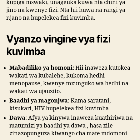
kupiga mswaki, unageuka kuwa nta chini ya
jino na kwenye fizi. Nta hii huwa na rangi ya
njano na hupelekea fizi kuvimba.
Vyanzo vingine vya fizi
kuvimba
Mabadiliko ya homoni:
Hii inaweza kutokea
wakati wa kubalehe, kukoma hedhi-
menopause, kwenye mzunguko wa hedhi na
wakati wa ujauzito.
Baadhi ya magonjwa
: Kama saratani,
kisukari, HIV hupelekea fizi kuvimba
Dawa
: Afya ya kinywa inaweza kuathiriwa na
matumizi ya baadhi ya dawa , hasa zile
zinazopunguza kiwango cha mate mdomoni.