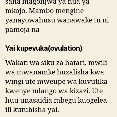
sana magonjwa ya njia ya
mkojo. Mambo mengine
yanayowahusu wanawake tu ni
pamoja na
Yai kupevuka(ovulation)
Wakati wa siku za hatari, mwili
wa mwanamke huzalisha kwa
wingi ute mweupe wa kuvutika
kwenye mlango wa kizazi. Ute
huu unasaidia mbegu kuogelea
ili kutubisha yai.