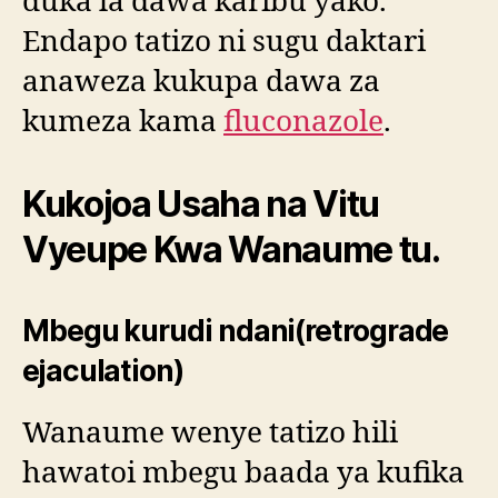
duka la dawa karibu yako.
Endapo tatizo ni sugu daktari
anaweza kukupa dawa za
kumeza kama
fluconazole
.
Kukojoa Usaha na Vitu
Vyeupe Kwa Wanaume tu.
Mbegu kurudi ndani(retrograde
ejaculation)
Wanaume wenye tatizo hili
hawatoi mbegu baada ya kufika