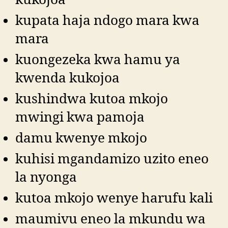
kupata haja ndogo mara kwa
mara
kuongezeka kwa hamu ya
kwenda kukojoa
kushindwa kutoa mkojo
mwingi kwa pamoja
damu kwenye mkojo
kuhisi mgandamizo uzito eneo
la nyonga
kutoa mkojo wenye harufu kali
maumivu eneo la mkundu wa