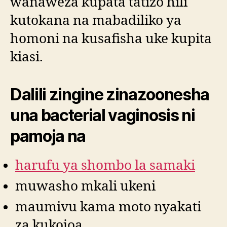
wanaweza kupata tatizo hili
kutokana na mabadiliko ya
homoni na kusafisha uke kupita
kiasi.
Dalili zingine zinazoonesha
una bacterial vaginosis ni
pamoja na
harufu ya shombo la samaki
muwasho mkali ukeni
maumivu kama moto nyakati
za kukojoa