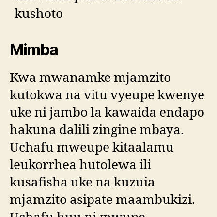
kushoto
Mimba
Kwa mwanamke mjamzito
kutokwa na vitu vyeupe kwenye
uke ni jambo la kawaida endapo
hakuna dalili zingine mbaya.
Uchafu mweupe kitaalamu
leukorrhea hutolewa ili
kusafisha uke na kuzuia
mjamzito asipate maambukizi.