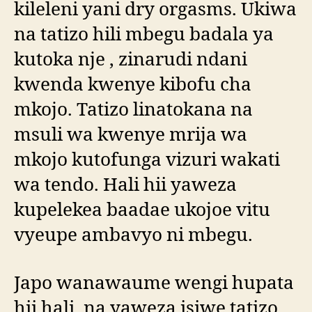
kileleni yani dry orgasms. Ukiwa
na tatizo hili mbegu badala ya
kutoka nje , zinarudi ndani
kwenda kwenye kibofu cha
mkojo. Tatizo linatokana na
msuli wa kwenye mrija wa
mkojo kutofunga vizuri wakati
wa tendo. Hali hii yaweza
kupelekea baadae ukojoe vitu
vyeupe ambavyo ni mbegu.
Japo wanawaume wengi hupata
hii hali, na yaweza isiwe tatizo