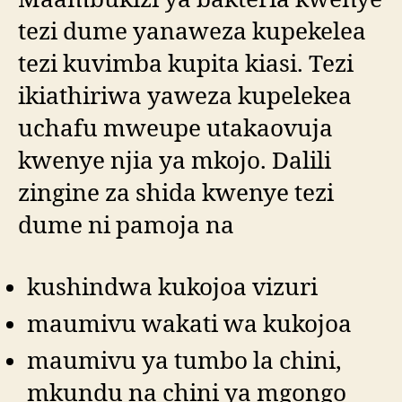
tezi dume yanaweza kupekelea
tezi kuvimba kupita kiasi. Tezi
ikiathiriwa yaweza kupelekea
uchafu mweupe utakaovuja
kwenye njia ya mkojo. Dalili
zingine za shida kwenye tezi
dume ni pamoja na
kushindwa kukojoa vizuri
maumivu wakati wa kukojoa
maumivu ya tumbo la chini,
mkundu na chini ya mgongo