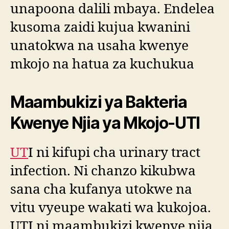
unapoona dalili mbaya. Endelea
kusoma zaidi kujua kwanini
unatokwa na usaha kwenye
mkojo na hatua za kuchukua
Maambukizi ya Bakteria
Kwenye Njia ya Mkojo-UTI
UT
I ni kifupi cha urinary tract
infection. Ni chanzo kikubwa
sana cha kufanya utokwe na
vitu vyeupe wakati wa kukojoa.
UTI ni maambukizi kwenye njia