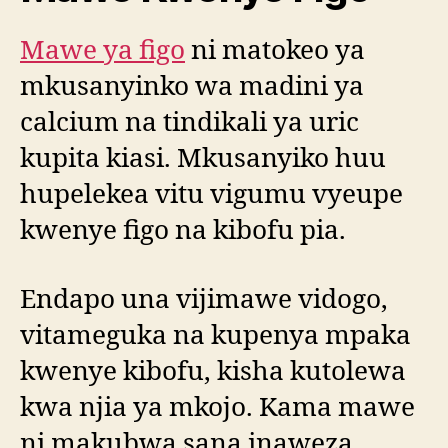
Mawe ya figo
ni matokeo ya
mkusanyinko wa madini ya
calcium na tindikali ya uric
kupita kiasi. Mkusanyiko huu
hupelekea vitu vigumu vyeupe
kwenye figo na kibofu pia.
Endapo una vijimawe vidogo,
vitameguka na kupenya mpaka
kwenye kibofu, kisha kutolewa
kwa njia ya mkojo. Kama mawe
ni makubwa sana inaweza