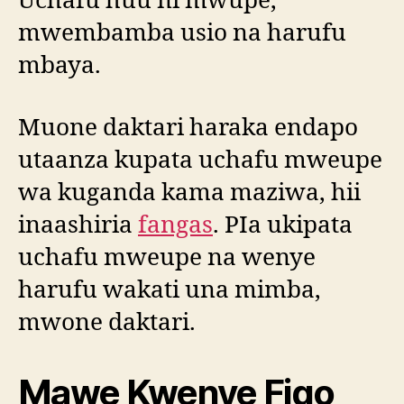
Uchafu huu ni mwupe,
mwembamba usio na harufu
mbaya.
Muone daktari haraka endapo
utaanza kupata uchafu mweupe
wa kuganda kama maziwa, hii
inaashiria
fangas
. PIa ukipata
uchafu mweupe na wenye
harufu wakati una mimba,
mwone daktari.
Mawe Kwenye Figo