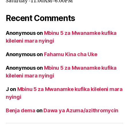
Saturday -11:00AM–6:00PM
Recent Comments
Anonymous
on
Mbinu 5 za Mwanamke kufika
kileleni mara nyingi
Anonymous
on
Fahamu Kina cha Uke
Anonymous
on
Mbinu 5 za Mwanamke kufika
kileleni mara nyingi
J
on
Mbinu 5 za Mwanamke kufika kileleni mara
nyingi
Benja dema
on
Dawa ya Azuma/azithromycin