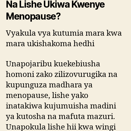
Na Lishe Ukiwa Kwenye
Menopause?
Vyakula vya kutumia mara kwa
mara ukishakoma hedhi
Unapojaribu kuekebiusha
homoni zako zilizovurugika na
kupunguza madhara ya
menopause, lishe yako
inatakiwa kujumuisha madini
ya kutosha na mafuta mazuri.
Unapokula lishe hii kwa wingi