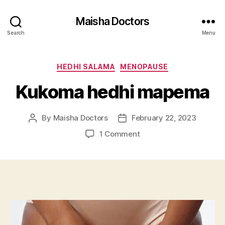
Maisha Doctors
Search
Menu
Categories
HEDHI SALAMA
MENOPAUSE
Kukoma hedhi mapema
By
Maisha Doctors
February 22, 2023
Post
Post
author
date
on
1 Comment
Kukoma
hedhi
mapema