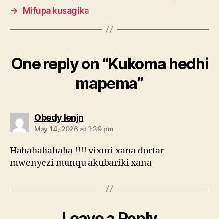
→
Mifupa kusagika
One reply on “Kukoma hedhi
mapema”
says:
Obedy lenjn
May 14, 2026 at 1:39 pm
Hahahahahaha !!!! vixuri xana doctar
mwenyezi munqu akubariki xana
Leave a Reply