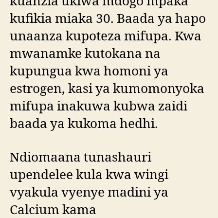
kuanzia ukiwa mdogo mpaka
kufikia miaka 30. Baada ya hapo
unaanza kupoteza mifupa. Kwa
mwanamke kutokana na
kupungua kwa homoni ya
estrogen, kasi ya kumomonyoka
mifupa inakuwa kubwa zaidi
baada ya kukoma hedhi.
Ndiomaana tunashauri
upendelee kula kwa wingi
vyakula vyenye madini ya
Calcium kama