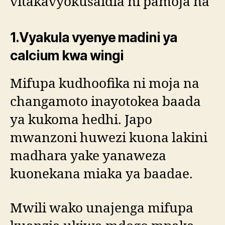
vitakavyokusaidia ni pamoja na
1.Vyakula vyenye madini ya
calcium kwa wingi
Mifupa kudhoofika ni moja na
changamoto inayotokea baada
ya kukoma hedhi. Japo
mwanzoni huwezi kuona lakini
madhara yake yanaweza
kuonekana miaka ya baadae.
Mwili wako unajenga mifupa